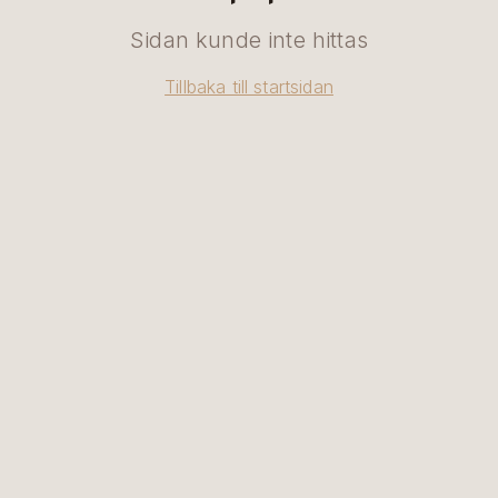
Sidan kunde inte hittas
Tillbaka till startsidan
SV
|
EN
BOKA BORD