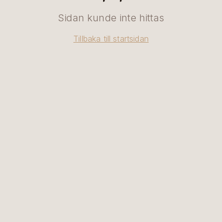
Sidan kunde inte hittas
Tillbaka till startsidan
SV
|
EN
BOKA BORD