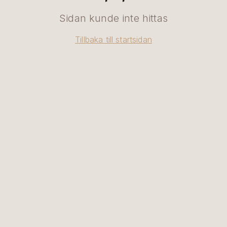
Sidan kunde inte hittas
Tillbaka till startsidan
SV
|
EN
BOKA BORD