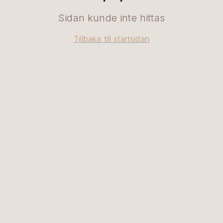
Sidan kunde inte hittas
Tillbaka till startsidan
SV
|
EN
BOKA BORD