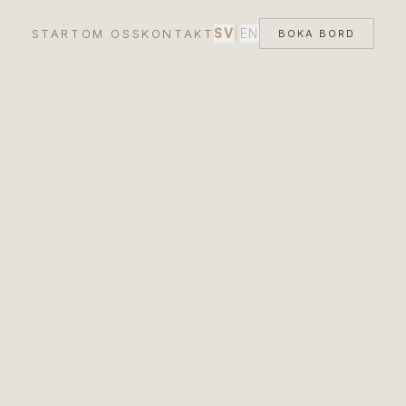
SV
|
EN
START
OM OSS
KONTAKT
BOKA BORD