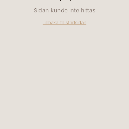
Sidan kunde inte hittas
Tillbaka till startsidan
SV
|
EN
BOKA BORD